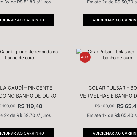
té 3x de
R$
51,80
s/ juros
Em até 2x de
R$
50,70
s
ICIONAR AO CARRINHO
ADICIONAR AO CARRI
40%
LA GAUDÍ – PINGENTE
COLAR PULSAR – B
DO NO BANHO DE OURO
VERMELHAS E BANHO 
R$
119,40
R$
65,4
$
199,00
R$
109,00
té 2x de
R$
59,70
s/ juros
Em até 1x de
R$
65,40
s
ICIONAR AO CARRINHO
ADICIONAR AO CARRI