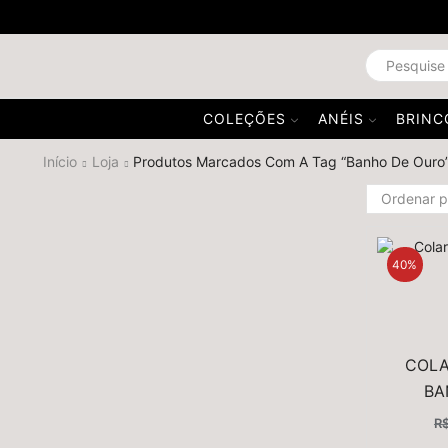
COLEÇÕES
ANÉIS
BRINC
Início
Loja
Produtos Marcados Com A Tag “Banho De Ouro
40%
COLA
BA
R