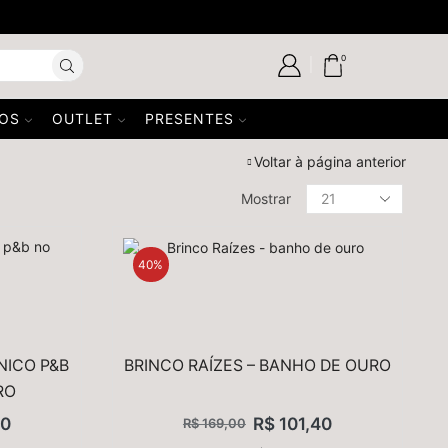
USE 
0
SOS
OUTLET
PRESENTES
Voltar à página anterior
Produtos
Mostrar
FILTRAR POR PREÇO
por
página
Preço
Preço
FILTRAR
40%
mínim
máxi
FILTRAR POR PEDRAS
NICO P&B
BRINCO RAÍZES – BANHO DE OURO
RO
Amazonita
(1)
40
R$
101,40
R$
169,00
Ametista
(2)