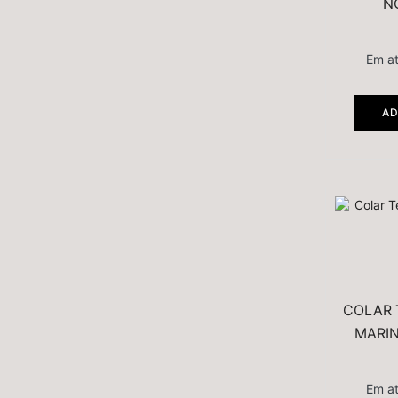
N
Em a
AD
COLAR 
MARIN
Em a