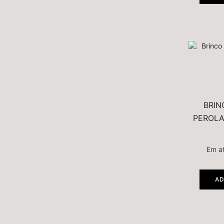
BRIN
PEROLA
Em a
AD