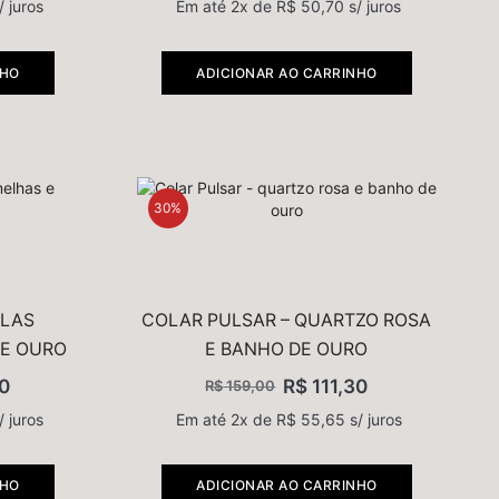
/ juros
Em até 2x de
R$
50,70
s/ juros
Aventurina Azul
(1)
Howlita
(2)
NHO
ADICIONAR AO CARRINHO
Pedra Estrela
(2)
Quartzo Azul
(1)
Quartzo Branco
(1)
Quartzo Rosa
30%
(2)
Riolita Rosa
(1)
Rodocrozita
(1)
RUTILO
OLAS
COLAR PULSAR – QUARTZO ROSA
(1)
DE OURO
E BANHO DE OURO
Sodalita
(3)
0
R$
111,30
R$
159,00
Turquesa
(1)
/ juros
Em até 2x de
R$
55,65
s/ juros
PRODUTOS EM DESTAQUE
NHO
ADICIONAR AO CARRINHO