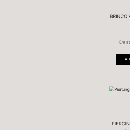
BRINCO 
Em a
AD
PIERCI