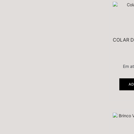
COLAR D
Em a
AD