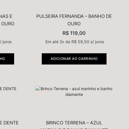
COLAR INCONDICIONAL - 2 BANHOS E PINGENTES
R$
155,40
R$
259,00
NAS E
PULSEIRA FERNANDA – BANHO DE
E OURO
Em até 3x de
OURO
R$
51,80
s/
juros
R$
119,00
/ juros
Em até 2x de
R$
59,50
s/ juros
BRINCO MULHER - ORGÂNICO P&B NO BANHO DE PRATA
R$
101,40
R$
169,00
NHO
ADICIONAR AO CARRINHO
Em até 2x de
R$
50,70
s/
juros
E DENTE
BRINCO TERRENA – AZUL