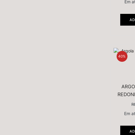
Em a
AD
40%
ARGO
REDON
R
Em a
AD