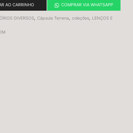
AR AO CARRINHO
COMPRAR VIA WHATSAPP
ÓRIOS DIVERSOS
,
Cápsula Terrena
,
coleções
,
LENÇOS E
OM