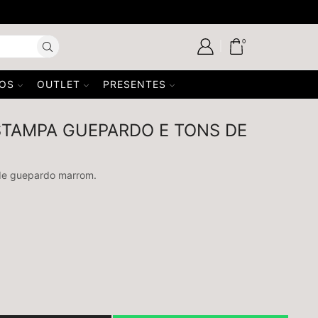
USE 
0
SOS
OUTLET
PRESENTES
STAMPA GUEPARDO E TONS DE
de guepardo marrom.