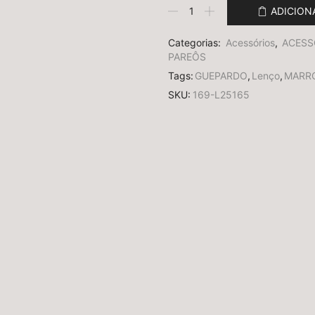
ADICION
Categorias:
Acessórios
,
ACESS
PAREÔS
Tags:
GUEPARDO
,
Lenço
,
MARR
SKU:
169-L25165