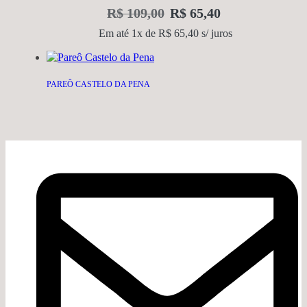
R$
109,00
R$
65,40
Em até 1x de
R$
65,40
s/ juros
PAREÔ CASTELO DA PENA
R$
219,00
R$
109,50
Em até 2x de
R$
54,75
s/ juros
COLAR INCONDICIONAL - 2 BANHOS E PINGENTES
R$
259,00
R$
155,40
Em até 3x de
R$
51,80
s/ juros
BRINCO MULHER - ORGÂNICO P&B NO BANHO DE PRATA