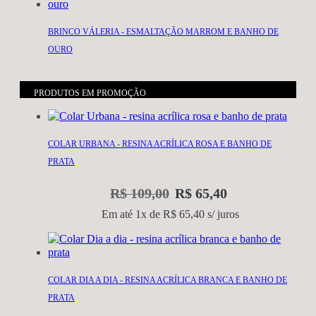
BRINCO VÁLERIA - ESMALTAÇÃO MARROM E BANHO DE
OURO
R$
169,00
PRODUTOS EM PROMOÇÃO
Em até 4x de
R$
42,25
s/ juros
COLAR URBANA - RESINA ACRÍLICA ROSA E BANHO DE
BRINCO MARIA - BANHO DE OURO
PRATA
R$
129,00
R$
109,00
R$
65,40
Em até 3x de
R$
43,00
s/ juros
Em até 1x de
R$
65,40
s/ juros
LENÇO BOHO - ESTAMPA GUEPARDO E TONS DE MARROM
COLAR DIA A DIA - RESINA ACRÍLICA BRANCA E BANHO DE
R$
169,00
PRATA
Em até 4x de
R$
42,25
s/ juros