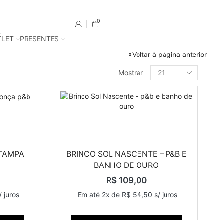
USE O CUPOM "BEMVINDA" EM SUA
0
LET
PRESENTES
Voltar à página anterior
Mostrar
FILTRAR POR PREÇO
FILTRAR
PRODUTOS EM DESTAQUE
STAMPA
BRINCO SOL NASCENTE – P&B E
BANHO DE OURO
COLAR RADIANTE - PÉROLA ORGÂNICA
R$
109,00
R$
89,00
/ juros
Em até 2x de
R$
54,50
s/ juros
Em até 2x de
R$
44,50
s/
juros