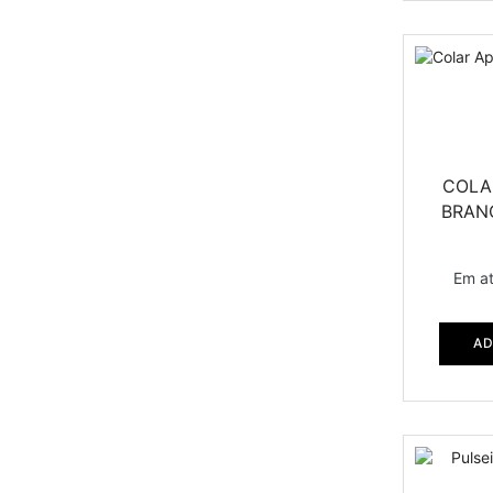
COLAR
BRAN
Em a
AD