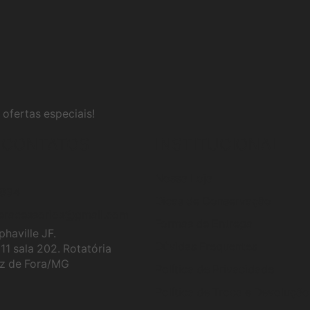
 ofertas especiais!
 CONTATOS
INSTITUCIONAL
Nossa Loja
5894
Dicas de Conservação
eracessorios@gmail.com
Formas de Entrega
phaville JF.
Dúvidas Frequentes
11 sala 202. Rotatória
uiz de Fora/MG
Política de Privacidade
Política de Troca e Devolução