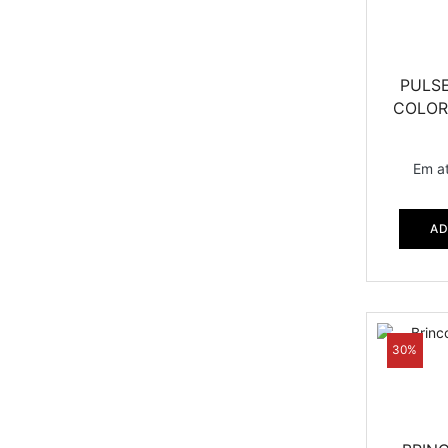
PULSE
COLOR
Em a
AD
30%