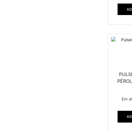
AD
PULS
PÉROL
Em a
AD