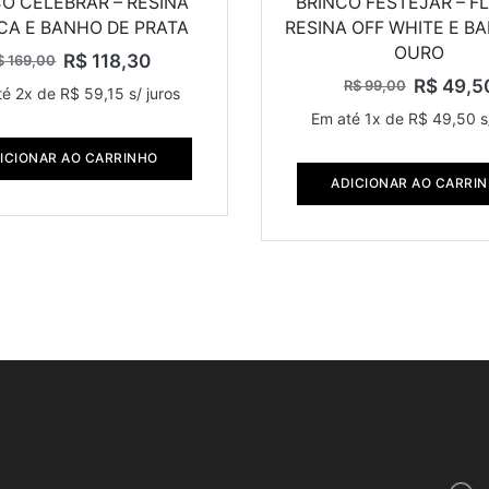
O CELEBRAR – RESINA
BRINCO FESTEJAR – F
CA E BANHO DE PRATA
RESINA OFF WHITE E B
OURO
R$
118,30
$
169,00
R$
49,5
R$
99,00
té 2x de
R$
59,15
s/ juros
Em até 1x de
R$
49,50
s
ICIONAR AO CARRINHO
ADICIONAR AO CARRI