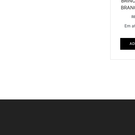
BRINC
BRAN
R
Em a
AD