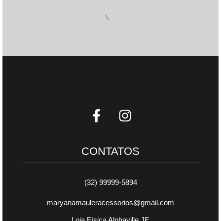
CONTATOS
(32) 99999-5894
maryanamauleracessorios@gmail.com
Loja Física Alphaville JF.