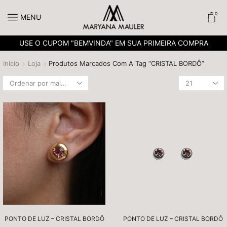
0
MENU
USE O CUPOM "BEMVINDA" EM SUA PRIMEIRA COMPRA
Início
Loja
Produtos Marcados Com A Tag “CRISTAL BORDÔ”
PONTO DE LUZ – CRISTAL BORDÔ
PONTO DE LUZ – CRISTAL BORDÔ