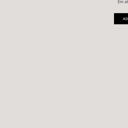
Em a
AD