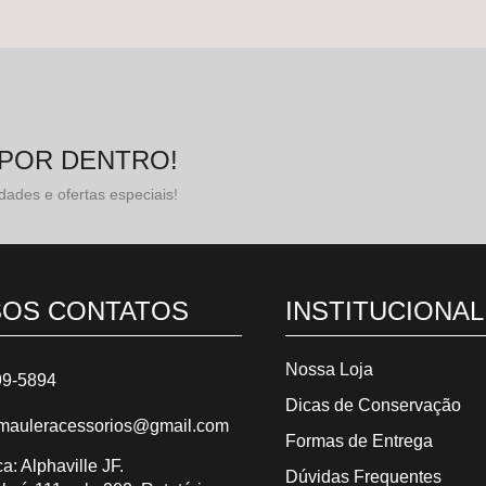
 POR DENTRO!
dades e ofertas especiais!
OS CONTATOS
INSTITUCIONAL
Nossa Loja
99-5894
Dicas de Conservação
mauleracessorios@gmail.com
Formas de Entrega
ca: Alphaville JF.
Dúvidas Frequentes