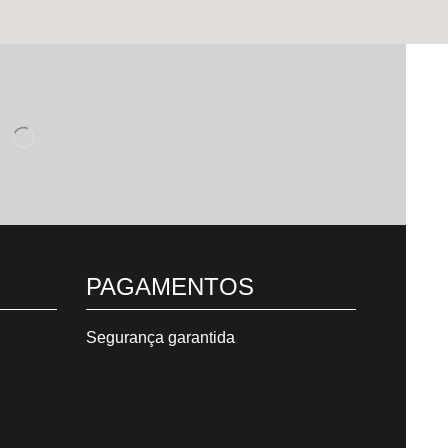
Em até 3x de
R$
51,80
s/
juros
BRINCO MULHER - ORGÂNICO P&B NO BANHO DE PRATA
R$
101,40
R$
169,00
Em até 2x de
R$
50,70
s/
juros
PAGAMENTOS
Segurança garantida