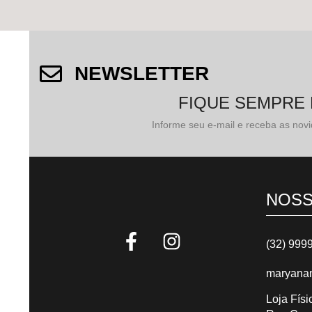
NEWSLETTER
FIQUE SEMPRE
Informe seu e-mail e receba as novi
NOSS
(32) 999
maryana
Loja Físi