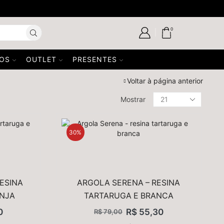
USE 
0
SOS
OUTLET
PRESENTES
Voltar à página anterior
Mostrar
FILTRAR POR PREÇO
FILTRAR
30%
PRODUTOS EM DESTAQUE
ESINA
ARGOLA SERENA – RESINA
ANJA
TARTARUGA E BRANCA
COLAR RADIANTE - PÉROLA ORGÂNICA
0
R$
55,30
R$
79,00
R$
89,00