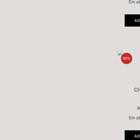
Em a
AD
60%
C
R
Em a
AD