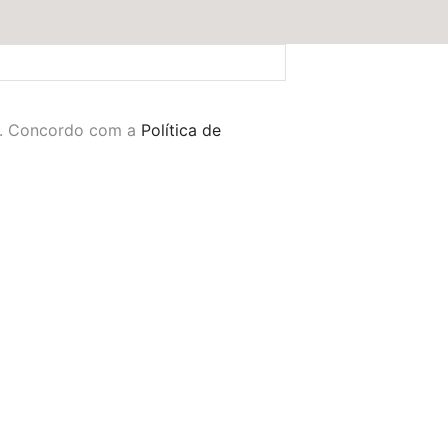
Em até 3x de
R$
51,80
s/
juros
BRINCO MULHER - ORGÂNICO P&B NO BANHO DE PRATA
R$
101,40
R$
169,00
o. Concordo com a
Política de
Em até 2x de
R$
50,70
s/
juros