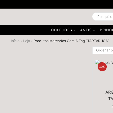
COLEÇÕES
ANÉIS
BRINC
Início
Loja
Produtos Marcados Com A Tag “TARTARUGA”
30%
ARG
T