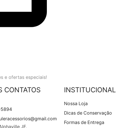
s e ofertas especiais!
S CONTATOS
INSTITUCIONAL
Nossa Loja
-5894
Dicas de Conservação
leracessorios@gmail.com
Formas de Entrega
Alphaville JF.