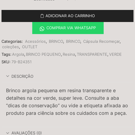
ADICIONAR AO CARRINHO
COMPRAR VIA WHATSAPP
Categorias:
Acessórios
,
BRINCO
,
BRINCO
,
Cápsula Recomeçar
,
coleções
,
OUTLET
Tags:
Argola
,
BRINCO PEQUENO
,
Resina
,
TRANSPARENTE
,
VERDE
SKU:
79-B24351
DESCRIÇÃO
Brinco argola pequena em resina transparente e
detalhes na cor verde, super leve. Consulte a aba
“dicas de conservação” ou vide a etiqueta afixada ao
produto para ciência sobre os cuidados com a peça.
AVALIAÇÕES (0)