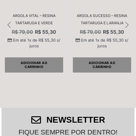
ARGOLA VITAL – RESINA
ARGOLA SUCESSO – RESINA
TARTARUGA E VERDE
TARTARUGA E LARANJA
R$
79,00
R$
55,30
R$
79,00
R$
55,30
Nome
*
Em até 1x de
R$
55,30
s/
Em até 1x de
R$
55,30
s/
juros
juros
E-mail
*
ADICIONAR AO
ADICIONAR AO
CARRINHO
CARRINHO
Salvar meus dados neste navegador para a próxima
vez que eu comentar.
NEWSLETTER
FIQUE SEMPRE POR DENTRO!