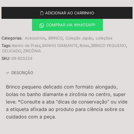
ADICIONAR AO CARRINHO
COMPRAR VIA WHATSAPP
Categorias:
Acessórios
,
BRINCO
,
Coleção Japão
,
coleções
Tags:
Banho de Prata
,
BANHO DIAMANTE
,
Bolas
,
BRINCO PEQUENO
,
DELICADO
,
ZIRCÔNIA
SKU:
99-B25224
DESCRIÇÃO
Brinco pequeno delicado com formato alongado,
bolas no banho diamante e zircônia no centro, super
leve. *Consulte a aba “dicas de conservação” ou vide
a etiqueta afixada ao produto para ciência sobre os
cuidados com a peça.