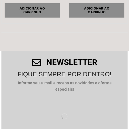
Salvar meus dados neste navegador para a próxima
vez que eu comentar.
ADICIONAR AO
ADICIONAR AO
CARRINHO
CARRINHO
NEWSLETTER
FIQUE SEMPRE POR DENTRO!
Informe seu e-mail e receba as novidades e ofertas
especiais!