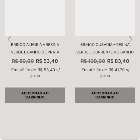
Nome
*
BRINCO ALEGRIA – RESINA
BRINCO OUSADIA – RESINA
VERDE E BANHO DE PRATA
VERDE E CORRENTE NO BANHO
DE OURO
E-mail
*
R$
89,00
R$
53,40
R$
139,00
R$
83,40
Em até 1x de
R$
53,40
s/
Em até 2x de
R$
41,70
s/
juros
juros
Salvar meus dados neste navegador para a próxima
vez que eu comentar.
ADICIONAR AO
ADICIONAR AO
CARRINHO
CARRINHO