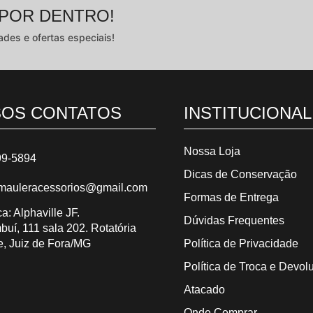
 POR DENTRO!
ades e ofertas especiais!
OS CONTATOS
INSTITUCIONAL
Nossa Loja
99-5894
Dicas de Conservação
mauleracessorios@gmail.com
Formas de Entrega
ca: Alphaville JF.
Dúvidas Frequentes
uí, 111 sala 202. Rotatória
Política de Privacidade
e, Juiz de Fora/MG
Política de Troca e Devol
Atacado
Onde Comprar