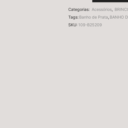
Categorias:
Acessórios
,
BRINC
Tags:
Banho de Prata
,
BANHO D
SKU:
109-B25209