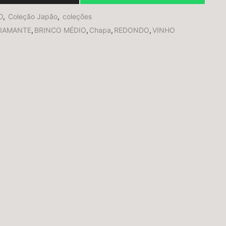
O
,
Coleção Japão
,
coleções
IAMANTE
,
BRINCO MÉDIO
,
Chapa
,
REDONDO
,
VINHO