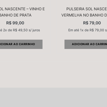
OL NASCENTE – VINHO E
PULSEIRA SOL NASCE
BANHO DE PRATA
VERMELHA NO BANHO D
R$
99,00
R$
79,00
té 2x de
R$
49,50
s/ juros
Em até 1x de
R$
79,00
s
ICIONAR AO CARRINHO
ADICIONAR AO CARRI