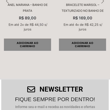
ANEL MARIANA – BANHO DE
BRACELETE MARISOL –
PRATA
TEXTURIZADO NO BANHO DE
PRATA
E-mail
*
R$
89,00
R$
169,00
Em até 2x de
R$
44,50
s/
Em até 4x de
R$
42,25
s/
juros
juros
Salvar meus dados neste navegador para a próxima
vez que eu comentar.
ADICIONAR AO
ADICIONAR AO
CARRINHO
CARRINHO
NEWSLETTER
FIQUE SEMPRE POR DENTRO!
Informe seu e-mail e receba as novidades e ofertas