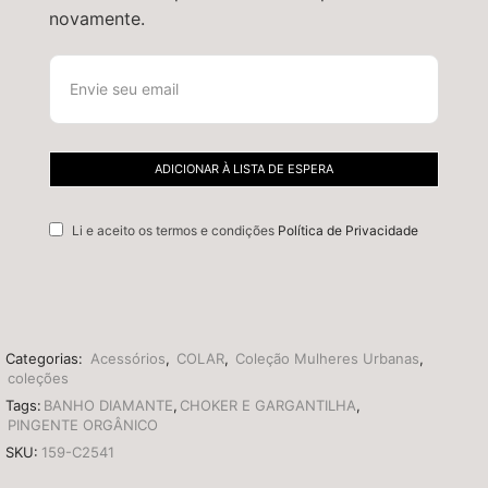
novamente.
Li e aceito os termos e condições
Política de Privacidade
Categorias:
Acessórios
,
COLAR
,
Coleção Mulheres Urbanas
,
coleções
Tags:
BANHO DIAMANTE
,
CHOKER E GARGANTILHA
,
PINGENTE ORGÂNICO
SKU:
159-C2541