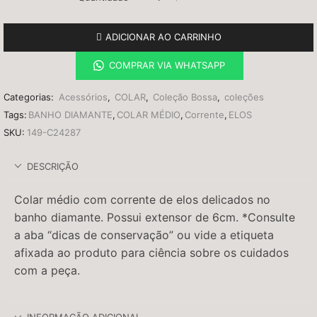
ADICIONAR AO CARRINHO
COMPRAR VIA WHATSAPP
Categorias:
Acessórios
,
COLAR
,
Coleção Bossa
,
coleções
Tags:
BANHO DIAMANTE
,
COLAR MÉDIO
,
Corrente
,
ELOS
SKU:
149-C24287
DESCRIÇÃO
Colar médio com corrente de elos delicados no
banho diamante. Possui extensor de 6cm. *Consulte
a aba “dicas de conservação” ou vide a etiqueta
afixada ao produto para ciência sobre os cuidados
com a peça.