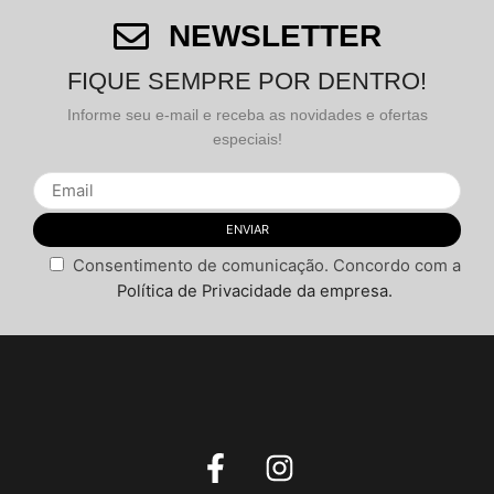
NEWSLETTER
FIQUE SEMPRE POR DENTRO!
Informe seu e-mail e receba as novidades e ofertas
especiais!
Nome
*
Consentimento de comunicação. Concordo com a
Política de Privacidade da empresa.
E-mail
*
Salvar meus dados neste navegador para a próxima
vez que eu comentar.