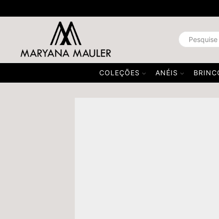
00,00
COLEÇÕES
ANÉIS
BRINC