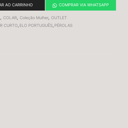
AR AO CARRINHO
COMPRAR VIA WHATSAPP
R
,
COLAR
,
Coleção Mulher
,
OUTLET
R CURTO
,
ELO PORTUGUÊS
,
PÉROLAS