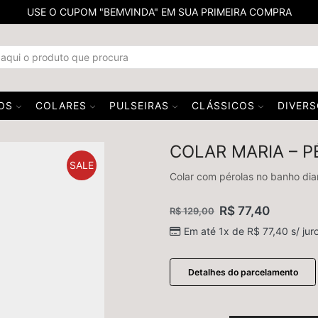
USE O CUPOM "BEMVINDA" EM SUA PRIMEIRA COMPRA
OS
COLARES
PULSEIRAS
CLÁSSICOS
DIVER
COLAR MARIA – 
SALE
Colar com pérolas no banho di
R$
77,40
R$
129,00
Em até 1x de
R$
77,40
s/ jur
Detalhes do parcelamento