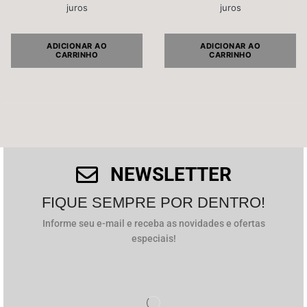
juros
juros
Salvar meus dados neste navegador para a próxima
vez que eu comentar.
ADICIONAR AO
ADICIONAR AO
CARRINHO
CARRINHO
NEWSLETTER
FIQUE SEMPRE POR DENTRO!
Informe seu e-mail e receba as novidades e ofertas
especiais!