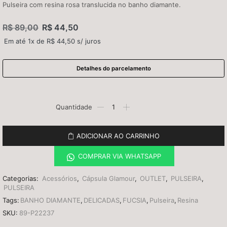
Pulseira com resina rosa translucida no banho diamante.
R$
89,00
R$
44,50
Em até 1x de
R$
44,50
s/ juros
Detalhes do parcelamento
ADICIONAR AO CARRINHO
COMPRAR VIA WHATSAPP
Categorias:
Acessórios
,
Cápsula Glamour
,
OUTLET
,
PULSEIRA
,
PULSEIRA
Tags:
BANHO DIAMANTE
,
DELICADAS
,
FUCSIA
,
Pulseira
,
Resina
SKU:
89-P22237