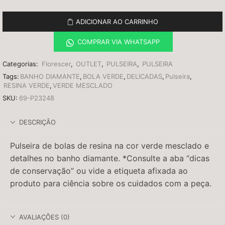
ADICIONAR AO CARRINHO
COMPRAR VIA WHATSAPP
Categorias:
Florescer
,
OUTLET
,
PULSEIRA
,
PULSEIRA
Tags:
BANHO DIAMANTE
,
BOLA VERDE
,
DELICADAS
,
Pulseira
,
RESINA VERDE
,
VERDE MESCLADO
SKU:
69-P23248
DESCRIÇÃO
Pulseira de bolas de resina na cor verde mesclado e
detalhes no banho diamante. *Consulte a aba “dicas
de conservação” ou vide a etiqueta afixada ao
produto para ciência sobre os cuidados com a peça.
AVALIAÇÕES (0)