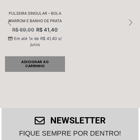
PULSEIRA SINGULAR – BOLA
MARROM E BANHO DE PRATA
R$
69,00
R$
41,40
Nome
*
Em até 1x de
R$
41,40
s/
juros
E-mail
*
ADICIONAR AO
CARRINHO
Salvar meus dados neste navegador para a próxima
vez que eu comentar.
NEWSLETTER
FIQUE SEMPRE POR DENTRO!