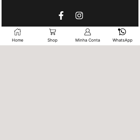
CONTATOS
Home
Shop
Minha Conta
WhatsApp
(32) 99999-5894
maryanamauleracessorios@gmail.com
Loja Física Alphaville JF.
Rua Cambuí, 111 sala 202 (Rotatória Alphaville) Juiz de
Fora/MG
INSTITUCIONAL
Nossa Loja
Dicas de Conservação