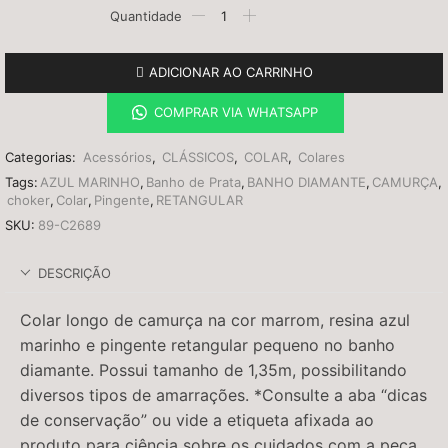
ADICIONAR AO CARRINHO
COMPRAR VIA WHATSAPP
Categorias:
Acessórios
,
CLÁSSICOS
,
COLAR
,
Colares
Tags:
AZUL MARINHO
,
Banho de Prata
,
BANHO DIAMANTE
,
CAMURÇA
,
choker
,
Colar
,
Pingente
,
RETANGULAR
SKU:
89-C2689
DESCRIÇÃO
Colar longo de camurça na cor marrom, resina azul
marinho e pingente retangular pequeno no banho
diamante. Possui tamanho de 1,35m, possibilitando
diversos tipos de amarrações. *Consulte a aba “dicas
de conservação” ou vide a etiqueta afixada ao
produto para ciência sobre os cuidados com a peça.