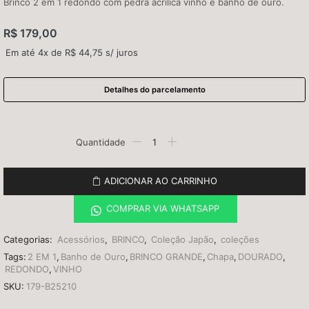
Brinco 2 em 1 redondo com pedra acrílica vinho e banho de ouro.
R$
179,00
Em até 4x de
R$
44,75
s/ juros
Detalhes do parcelamento
ADICIONAR AO CARRINHO
COMPRAR VIA WHATSAPP
Categorias:
Acessórios
,
BRINCO
,
Coleção Japão
,
coleções
Tags:
2 EM 1
,
Banho de Ouro
,
BRINCO GRANDE
,
Chapa
,
DOURADO
,
REDONDO
,
VINHO
SKU:
179-B25210