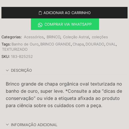
ADICIONAR AO CARRINHO
COMPRAR VIA WHATSAPP
Categorias:
Acessórios
,
BRINCO
,
Coleção Astral
,
coleções
Tags:
Banho de Ouro
,
BRINCO GRANDE
,
Chapa
,
DOURADO
,
OVAL
,
TEXTURIZADO
SKU:
183-B25252
DESCRIÇÃO
Brinco grande de chapa orgânica oval texturizada no
banho de ouro, super leve. *Consulte a aba “dicas de
conservação” ou vide a etiqueta afixada ao produto
para ciência sobre os cuidados com a peça.
INFORMAÇÃO ADICIONAL