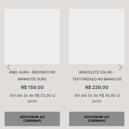
Nome
*
ANEL AURA – REDONDO NO
BRACELETE SOLAR –
BANHO DE OURO
TEXTURIZADO NO BANHO DE
OURO
E-mail
*
R$
159,00
R$
229,00
Em até 3x de
R$
53,00
s/
Em até 5x de
R$
45,80
s/
juros
juros
Salvar meus dados neste navegador para a próxima
vez que eu comentar.
ADICIONAR AO
ADICIONAR AO
CARRINHO
CARRINHO