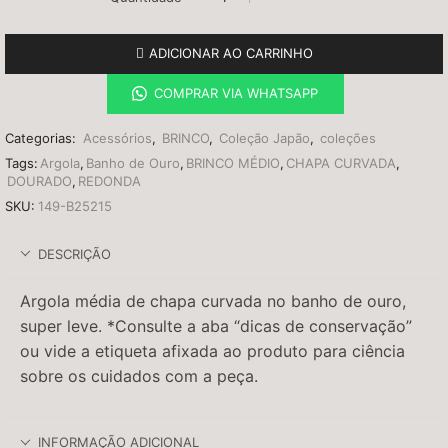
ADICIONAR AO CARRINHO
COMPRAR VIA WHATSAPP
Categorias:
Acessórios
,
BRINCO
,
Coleção Japão
,
coleções
Tags:
Argola
,
Banho de Ouro
,
BRINCO MÉDIO
,
CHAPA CURVADA
,
DOURADO
,
REDONDA
SKU:
149-B25215
DESCRIÇÃO
Argola média de chapa curvada no banho de ouro,
super leve. *Consulte a aba “dicas de conservação”
ou vide a etiqueta afixada ao produto para ciência
sobre os cuidados com a peça.
INFORMAÇÃO ADICIONAL