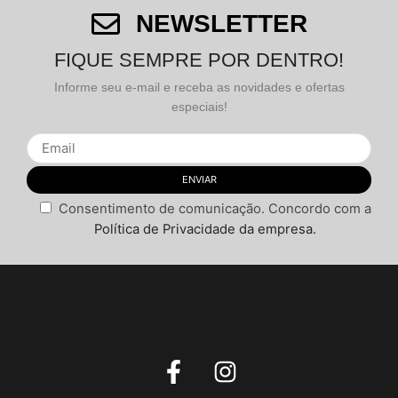
NEWSLETTER
FIQUE SEMPRE POR DENTRO!
Informe seu e-mail e receba as novidades e ofertas
especiais!
Nome
*
Consentimento de comunicação. Concordo com a
Política de Privacidade da empresa.
E-mail
*
Salvar meus dados neste navegador para a próxima
vez que eu comentar.