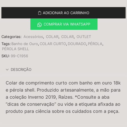
ADICIONAR AO CARRINHO
COMPRAR VIA WHATSAPP
Categorias:
Acessórios
,
COLAR
,
COLAR
,
OUTLET
Tags:
Banho de Ouro
,
COLAR CURTO
,
DOURADO
,
PÉROLA
,
PÉROLA SHELL
SKU:
99-C1956
DESCRIÇÃO
Colar de comprimento curto com banho em ouro 18k
e pérola shell. Produzido artesanalmente, a mão para
a coleção Inverno 2019, Raízes. *Consulte a aba
“dicas de conservação” ou vide a etiqueta afixada ao
produto para ciência sobre os cuidados com a peça.