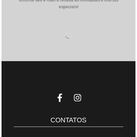
especiais!
Nome
*
E-mail
*
Salvar meus dados neste navegador para a próxima
vez que eu comentar.
CONTATOS