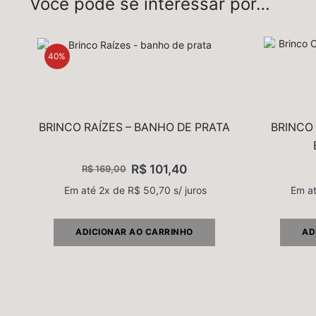
Você pode se interessar por…
40%
BRINCO RAÍZES – BANHO DE PRATA
BRINCO
R$
101,40
R$
169,00
Em até 2x de
R$
50,70
s/ juros
Em a
ADICIONAR AO CARRINHO
AD