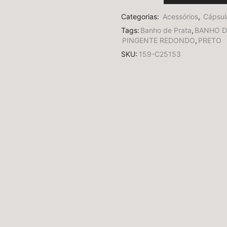
Categorias:
Acessórios
,
Cápsul
Tags:
Banho de Prata
,
BANHO D
PINGENTE REDONDO
,
PRETO
SKU:
159-C25153