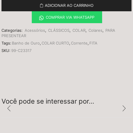
ADICIONAR AO CARRINHO
COMPRAR VIA WHATSAPP
Categorias:
Acessórios
,
CLÁSSICOS
,
COLAR
,
Colares
,
PARA
PRESENTEAR
Tags:
Banho de Ouro
,
COLAR CURTO
,
Corrente
,
FITA
SKU:
99-C23317
Você pode se interessar por…