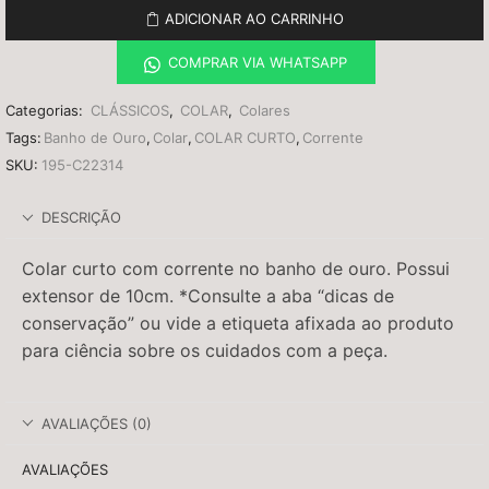
ADICIONAR AO CARRINHO
COMPRAR VIA WHATSAPP
Categorias:
CLÁSSICOS
,
COLAR
,
Colares
Tags:
Banho de Ouro
,
Colar
,
COLAR CURTO
,
Corrente
SKU:
195-C22314
DESCRIÇÃO
Colar curto com corrente no banho de ouro. Possui
extensor de 10cm. *Consulte a aba “dicas de
conservação” ou vide a etiqueta afixada ao produto
para ciência sobre os cuidados com a peça.
AVALIAÇÕES (0)
AVALIAÇÕES