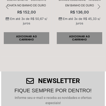
CHATA NO BANHO DE OURO
EM BANHO DE OURO
R$
152,00
R$
136,00
Nome
*
Em até 3x de
R$
50,67
s/
Em até 3x de
R$
45,33
s/
juros
juros
E-mail
*
ADICIONAR AO
ADICIONAR AO
CARRINHO
CARRINHO
Salvar meus dados neste navegador para a próxima
vez que eu comentar.
NEWSLETTER
FIQUE SEMPRE POR DENTRO!
Informe seu e-mail e receba as novidades e ofertas
especiais!