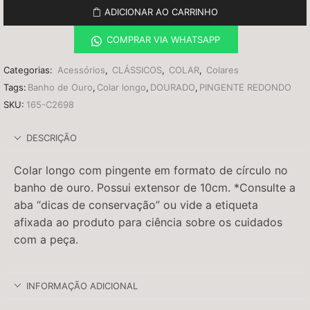
ADICIONAR AO CARRINHO
COMPRAR VIA WHATSAPP
Categorias:
Acessórios
,
CLÁSSICOS
,
COLAR
,
Colares
Tags:
Banho de Ouro
,
Colar longo
,
DOURADO
,
PINGENTE REDONDO
SKU:
165-C2698
DESCRIÇÃO
Colar longo com pingente em formato de círculo no
banho de ouro. Possui extensor de 10cm. *Consulte a
aba “dicas de conservação” ou vide a etiqueta
afixada ao produto para ciência sobre os cuidados
com a peça.
INFORMAÇÃO ADICIONAL