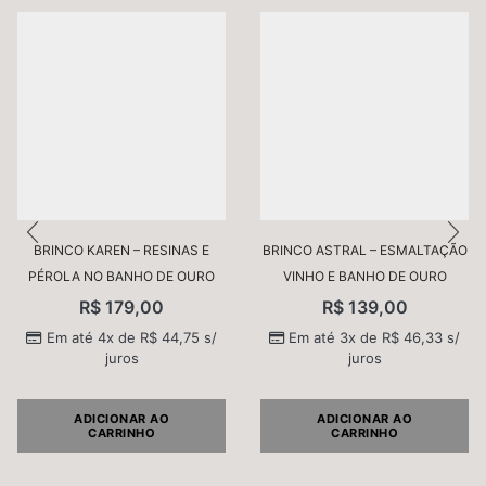
Nome
*
BRINCO KAREN – RESINAS E
BRINCO ASTRAL – ESMALTAÇÃO
PÉROLA NO BANHO DE OURO
VINHO E BANHO DE OURO
E-mail
*
R$
179,00
R$
139,00
Em até 4x de
R$
44,75
s/
Em até 3x de
R$
46,33
s/
juros
juros
Salvar meus dados neste navegador para a próxima
vez que eu comentar.
ADICIONAR AO
ADICIONAR AO
CARRINHO
CARRINHO